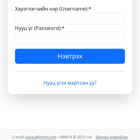
Хэрэглэгчийн нэр (Username):
*
Нууц үг (Password):
*
Нэвтрэх
Нууц үгээ мартсан уу?
E-mail:
baysa@mmo.mn
• ММОХ © 2025 он
Өмнөх хувилбар