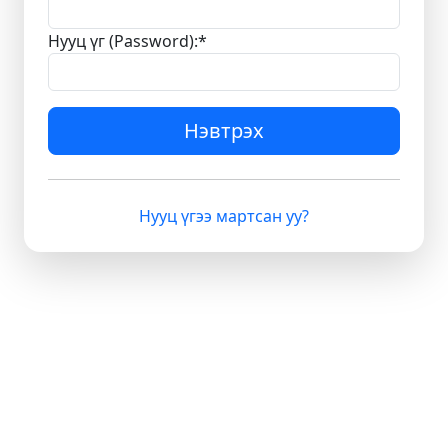
Нууц үг (Password):
*
Нэвтрэх
Нууц үгээ мартсан уу?