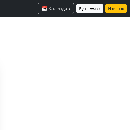
📅 Календар
Бүртгүүлэх
Нэвтрэх