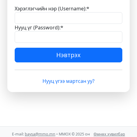
Хэрэглэгчийн нэр (Username):
*
Нууц үг (Password):
*
Нэвтрэх
Нууц үгээ мартсан уу?
E-mail:
baysa@mmo.mn
• ММОХ © 2025 он
Өмнөх хувилбар