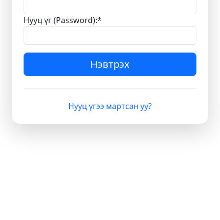
Нууц үг (Password):
*
Нэвтрэх
Нууц үгээ мартсан уу?