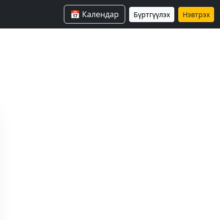
📅 Календар
Бүртгүүлэх
Нэвтрэх