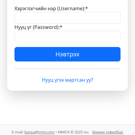
Хэрэглэгчийн нэр (Username):
*
Нууц үг (Password):
*
Нэвтрэх
Нууц үгээ мартсан уу?
E-mail:
baysa@mmo.mn
• ММОХ © 2025 он
Өмнөх хувилбар