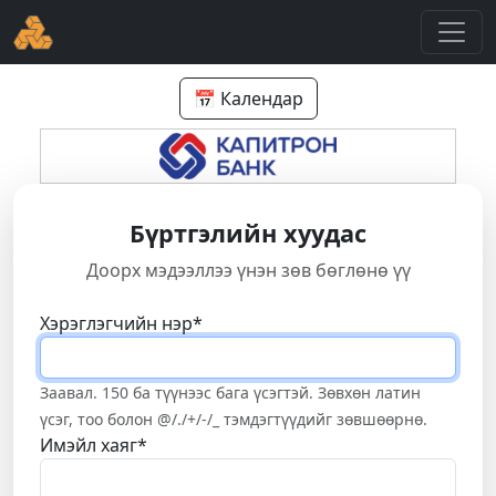
📅 Календар
Бүртгэлийн хуудас
Доорх мэдээллээ үнэн зөв бөглөнө үү
Хэрэглэгчийн нэр
*
Заавал. 150 ба түүнээс бага үсэгтэй. Зөвхөн латин
үсэг, тоо болон @/./+/-/_ тэмдэгтүүдийг зөвшөөрнө.
Имэйл хаяг
*