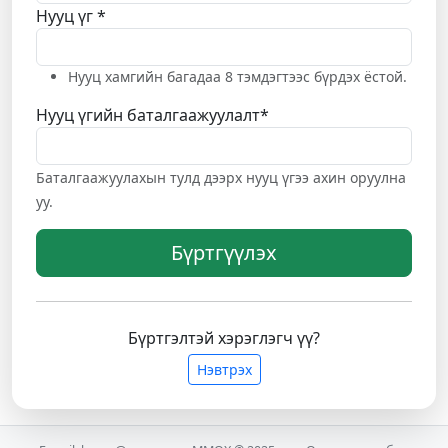
Нууц үг
*
Нууц хамгийн багадаа 8 тэмдэгтээс бүрдэх ёстой.
Нууц үгийн баталгаажуулалт
*
Баталгаажуулахын тулд дээрх нууц үгээ ахин оруулна
уу.
Бүртгүүлэх
Бүртгэлтэй хэрэглэгч үү?
Нэвтрэх