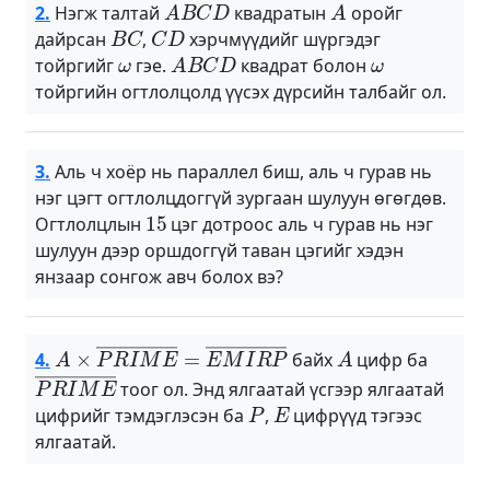
2.
Нэгж талтай
квадратын
оройг
B
C
C
D
дайрсан
,
хэрчмүүдийг шүргэдэг
ω
A
B
C
D
ω
тойргийг
гэе.
квадрат болон
тойргийн огтлолцолд үүсэх дүрсийн талбайг ол.
3.
Аль ч хоёр нь параллел биш, аль ч гурав нь
нэг цэгт огтлолцдоггүй зургаан шулуун өгөгдөв.
15
Огтлолцлын
цэг дотроос аль ч гурав нь нэг
шулуун дээр оршдоггүй таван цэгийг хэдэн
янзаар сонгож авч болох вэ?
A
×
P
R
I
M
E
―
=
E
M
I
R
P
―
A
4.
байх
цифр ба
P
R
I
M
E
―
тоог ол. Энд ялгаатай үсгээр ялгаатай
P
E
цифрийг тэмдэглэсэн ба
,
цифрүүд тэгээс
ялгаатай.