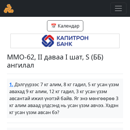
📅 Календар
ММО-62, II даваа I шат, S (ББ)
ангилал
1.
Дэлгүүрээс 7 кг алим, 8 кг гадил, 5 кг усан үзэм
авахад 9 кг алим, 12 кг гадил, 3 кг усан үзэм
авсантай ижил үнэтэй байв. Яг энэ мөнгөөрөө 3
кг алим аваад үлдсэнд нь усан үзэм авчээ. Хэдэн
кг усан үзэм авсан бэ?
A
B
C
D
A