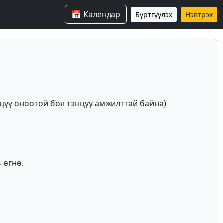
📅 Календар
Бүртгүүлэх
Нэвтрэх
цүү оноотой бол тэнцүү амжилттай байна)
 өгнө.