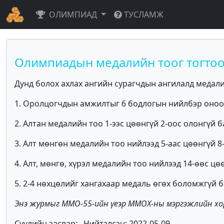
ОЛИМПИАД
ТУСЛАМЖ
Олимпиадын медалийн тоог тогто
Дунд болох ахлах ангийн сурагчдын ангилалд медали
1. Оролцогчдын амжилтыг 6 бодлогын нийлбэр оноог
2. Алтан медалийн тоо 1-ээс цөөнгүй 2-оос олонгүй 
3. Алт мөнгөн медалийн тоо нийлээд 5-аас цөөнгүй 
4. Алт, мөнгө, хүрэл медалийн тоо нийлээд 14-өөс ц
5. 2-4 нөхцөлийг хангахаар медаль өгөх боломжгүй
Энэ журмыг ММО-55-ийн үеэр ММОХ-ны мэргэжлийн хо
Сүүлийн засвар: , Нийтэлсэн: 2022-05-09