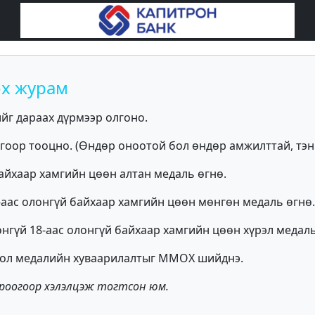
ох журам
йг дараах дүрмээр олгоно.
оор тооцно. (Өндөр оноотой бол өндөр амжилттай, тэн
байхаар хамгийн цөөн алтан медаль өгнө.
8-аас олонгүй байхаар хамгийн цөөн мөнгөн медаль өгнө.
өөнгүй 18-аас олонгүй байхаар хамгийн цөөн хүрэл медаль
 бол медалийн хуваарилалтыг ММОХ шийднэ.
роогоор хэлэлцэж тогтсон юм.