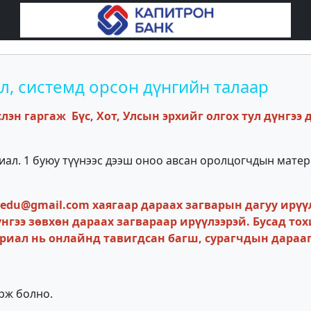
, системд орсон дүнгийн талаар
лэн гаргаж Бүс, Хот, Улсын эрхийг олгох тул дүнгээ 
иал. 1 буюу түүнээс дээш оноо авсан оролцогчдын мате
du@gmail.com хаягаар дараах загварын дагуу ирүүл
нгээ зөвхөн дараах загвараар ирүүлээрэй. Бусад т
ериал нь онлайнд тавигдсан багш, сурагчдын дараа
рж болно.