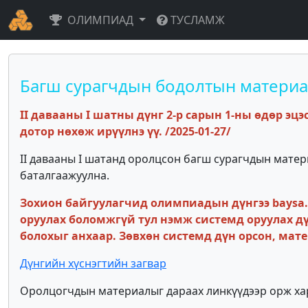
ОЛИМПИАД
ТУСЛАМЖ
Багш сурагчдын бодолтын материал
II давааны I шатны дүнг 2-р сарын 1-ны өдөр эцэс
дотор нөхөж ирүүлнэ үү. /2025-01-27/
II давааны I шатанд оролцсон багш сурагчдын матер
баталгаажуулна.
Зохион байгуулагчид олимпиадын дүнгээ baysa.e
оруулах боломжгүй тул нэмж системд оруулах дү
болохыг анхаар. Зөвхөн системд дүн орсон, мат
Дүнгийн хүснэгтийн загвар
Оролцогчдын материалыг дараах линкүүдээр орж ха