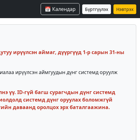
📅 Календар
Бүртгүүлэх
Нэвтрэх
дутуу ирүүлсэн аймаг, дүүргүүд 1-р сарын 31-ны
риалаа ирүүлсэн аймгуудын дүнг системд оруулж
нэ үү. ID-гүй багш сурагчдын дүнг системд
охиолдолд системд дүнг оруулах боломжгүй
гийн даваанд оролцох эрх баталгаажина.