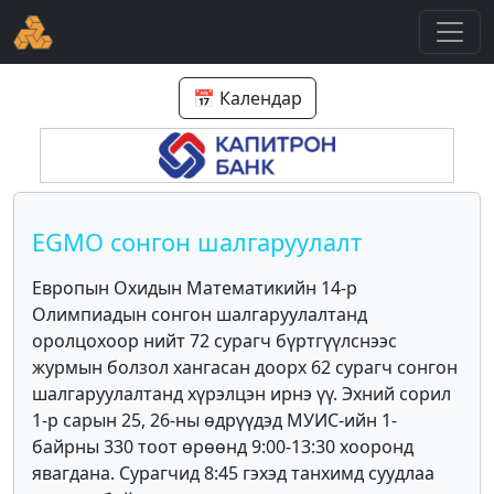
📅 Календар
EGMO сонгон шалгаруулалт
Европын Охидын Математикийн 14-р
Олимпиадын сонгон шалгаруулалтанд
оролцохоор нийт 72 сурагч бүртгүүлснээс
журмын болзол хангасан доорх 62 сурагч сонгон
шалгаруулалтанд хүрэлцэн ирнэ үү. Эхний сорил
1-р сарын 25, 26-ны өдрүүдэд МУИС-ийн 1-
байрны 330 тоот өрөөнд 9:00-13:30 хооронд
явагдана. Сурагчид 8:45 гэхэд танхимд суудлаа