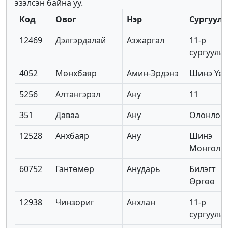
эзэлсэн байна уу.
Код
Овог
Нэр
Сургууль
12469
Дэлгэрдалай
Азжаргал
11-р
сургууль
4052
Мөнхбаяр
Амин-Эрдэнэ
Шинэ Үе
5256
Алтангэрэл
Ану
11
351
Даваа
Ану
Олонлог 
12528
Анхбаяр
Ану
Шинэ
Монгол
60752
Гантөмөр
Анударь
Билэгт
Өргөө
12938
Чинзориг
Анхлан
11-р
сургууль