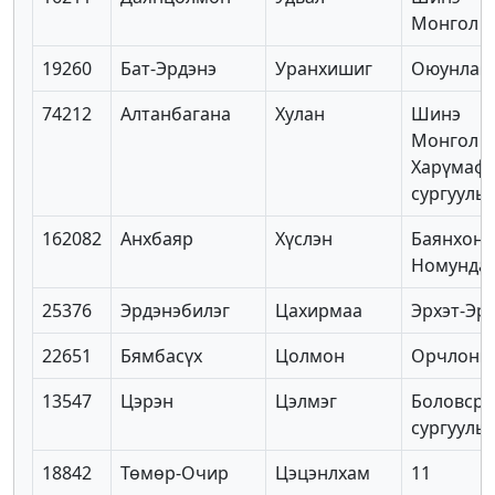
Монгол
19260
Бат-Эрдэнэ
Уранхишиг
Оюунлаг
74212
Алтанбагана
Хулан
Шинэ
Монгол
Харүмаф
сургууль
162082
Анхбаяр
Хүслэн
Баянхонг
Номунда
25376
Эрдэнэбилэг
Цахирмаа
Эрхэт-Эр
22651
Бямбасүх
Цолмон
Орчлон
13547
Цэрэн
Цэлмэг
Боловсро
сургууль
18842
Төмөр-Очир
Цэцэнлхам
11