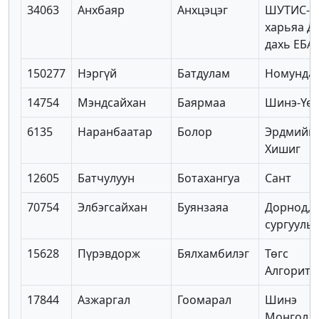
34063
Анхбаяр
Анхцэцэг
ШУТИС-ы
харьяа Д
дахь ЕБА
150277
Нэргүй
Батдулам
Номунда
14754
Мэндсайхан
Баярмаа
Шинэ-Үе
6135
Наранбаатар
Болор
Эрдмийн
Хишиг
12605
Батчулуун
Ботахангуа
Сант
70754
Элбэгсайхан
Буянзаяа
Дорнод, 
сургууль
15628
Пүрэвдорж
Бялхамбилэг
Төгс
Алгоритм
17844
Азжаргал
Гоомарал
Шинэ
Монгол