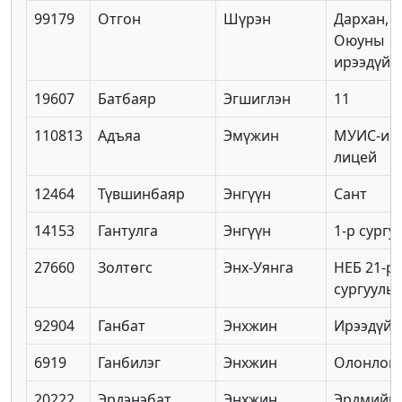
99179
Отгон
Шүрэн
Дархан,
Оюуны
ирээдүй
19607
Батбаяр
Эгшиглэн
11
110813
Адъяа
Эмүжин
МУИС-ий
лицей
12464
Түвшинбаяр
Энгүүн
Сант
14153
Гантулга
Энгүүн
1-р сургу
27660
Золтөгс
Энх-Уянга
НЕБ 21-р
сургууль
92904
Ганбат
Энхжин
Ирээдүй
6919
Ганбилэг
Энхжин
Олонлог 
20222
Эрдэнэбат
Энхжин
Эрдмийн