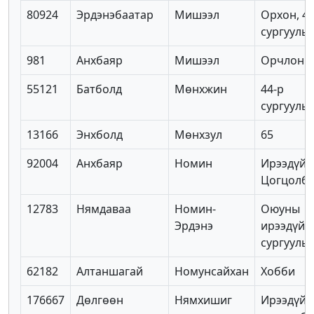
80924
Эрдэнэбаатар
Мишээл
Орхон, 4-
сургууль
981
Анхбаяр
Мишээл
Орчлон
55121
Батболд
Мөнхжин
44-р
сургууль
13166
Энхболд
Мөнхзул
65
92004
Анхбаяр
Номин
Ирээдүй
Цогцолб
12783
Нямдаваа
Номин-
Оюуны
Эрдэнэ
ирээдүй
сургууль
62182
Алтаншагай
Номунсайхан
Хобби
176667
Дөлгөөн
Нямхишиг
Ирээдүй