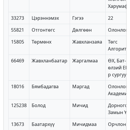
Харүмаф
33273
Цэрэннэмэх
Гэгээ
22
55821
Отгонтөгс
Дөлгөөн
Олонлог 
15805
Төрмөнх
Жавхланзаяа
Төгс
Алгоритм
66469
Жавхланбаатар
Жаргалмаа
ӨХ, Бат-
өлзий ЕБС
р сургуул
18016
Бямбадагва
Маргад
Олонлог
Академи
125238
Болод
Мичид
Дорного
Замын Үү
13673
Баатархүү
Мичидмаа
Орчлон