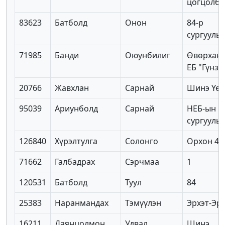
цогцолб
83623
Батболд
Онон
84-р
сургууль
71985
Банди
Оюунбилиг
Өвөрханг
ЕБ "Гүнзг
20766
Жавхлан
Сарнай
Шинэ Үе
95039
Ариунболд
Сарнай
НЕБ-ын 1
сургууль
126840
Хүрэлтулга
Солонго
Орхон 4
71662
Галбадрах
Сэрчмаа
1
120531
Батболд
Туул
84
25383
Наранмандах
Тэмүүлэн
Эрхэт-Эр
16211
Даянцолмон
Удвал
Шинэ