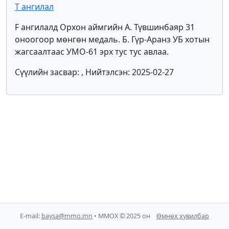
T ангилал
F ангилалд Орхон аймгийн А. Түвшинбаяр 31
оноогоор мөнгөн медаль. Б. Гүр-Аранз УБ хотын
жагсаалтаас УМО-61 эрх тус тус авлаа.
Сүүлийн засвар: , Нийтэлсэн: 2025-02-27
E-mail:
baysa@mmo.mn
• ММОХ © 2025 он
Өмнөх хувилбар