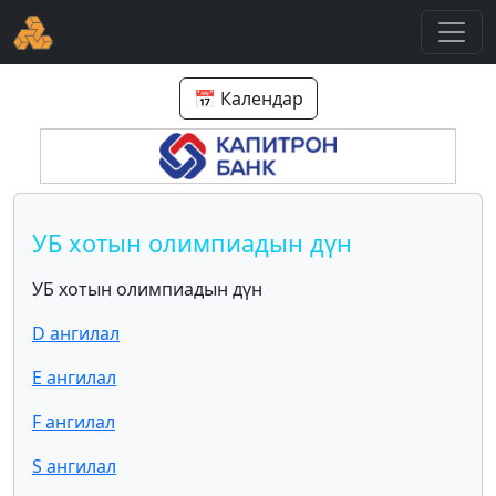
📅 Календар
УБ хотын олимпиадын дүн
УБ хотын олимпиадын дүн
D ангилал
E ангилал
F ангилал
S ангилал