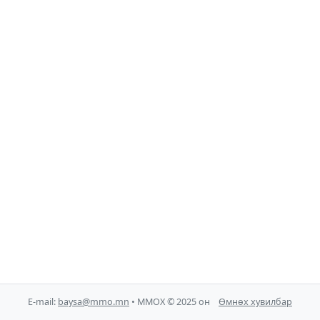
E-mail:
baysa@mmo.mn
• ММОХ © 2025 он
Өмнөх хувилбар