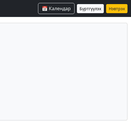
📅 Календар
Бүртгүүлэх
Нэвтрэх