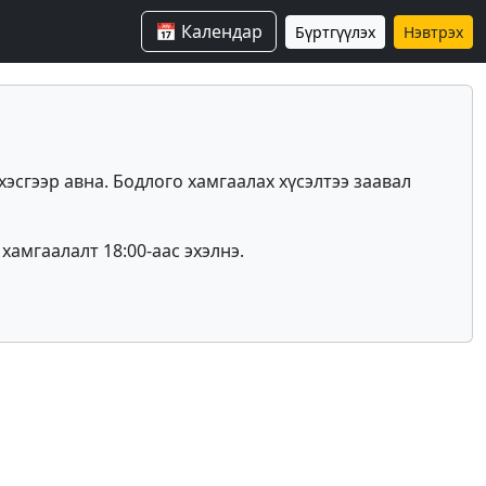
📅 Календар
Бүртгүүлэх
Нэвтрэх
хэсгээр авна. Бодлого хамгаалах хүсэлтээ заавал
хамгаалалт 18:00-аас эхэлнэ.