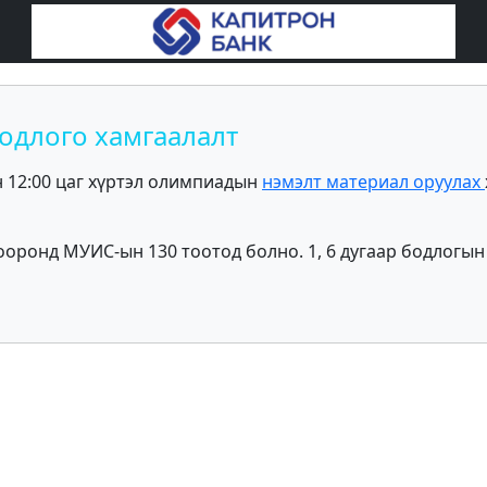
бодлого хамгаалалт
н 12:00 цаг хүртэл олимпиадын
нэмэлт материал оруулах
ооронд МУИС-ын 130 тоотод болно. 1, 6 дугаар бодлогын 