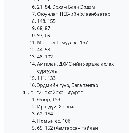
21, 84, Эрхэм Баян Эрдэм
Оюунлаг, НЕБ-ийн Улаанбаатар
148, 155
68, 87
97, 69
Монгол Тэмүүлэл, 157
44, 53
48, 102
Амгалан, ДХИС-ийн харъяа ахлах
сургууль
111, 133
Эрдмийн гүүр, Бага тэнгэр
Сонгинохайрхан дүүрэг:
Өнөр, 153
Ирээдүй, Хөгжил
62, 154
Номын ёс, 106
65, 152
(Хамтарсан тайлан