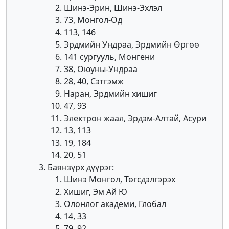
Шинэ-Эрин, Шинэ-Эхлэл
73, Монгол-Од
113, 146
Эрдмийн Ундраа, Эрдмийн Өргөө
141 сургууль, Монгени
38, Оюуны-Ундраа
28, 40, Сэтгэмж
Наран, Эрдмийн хишиг
47, 93
Электрон жаал, Эрдэм-Алтай, Асури
13, 113
19, 184
20, 51
Баянзүрх дүүрэг:
Шинэ Монгол, Төгсдэлгэрэх
Хишиг, Эм Ай Ю
Олонлог академи, Глобал
14, 33
79, 92