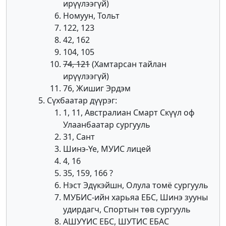
ирүүлээгүй)
Номуун, Тольт
122, 123
42, 162
104, 105
74, 121
(Хамтарсан тайлан
ирүүлээгүй)
76, Жишиг Эрдэм
Сүхбаатар дүүрэг:
1, 11, Австралиан Смарт Скүүл оф
Улаанбаатар сургууль
31, Сант
Шинэ-Үе, МУИС лицей
4, 16
35, 159, 166 ?
Нэст Эдүкэйшн, Олула томё сургууль
МУБИС-ийн харьяа ЕБС, Шинэ зууны
удирдагч, Спортын төв сургууль
АШУҮИС ЕБС, ШУТИС ЕБАС