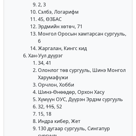
2, 3
Сэлбэ, Логарифм
45, ӨЗБАС
Эрдмийн хөтөч, 71
Монгол Оросын хамтарсан сургууль,
6
Жаргалан, Кингс кид
Хан-Уул дүүрэг
34, 41
Олонлог төв сургууль, Шинэ Монгол
Харумафүжи
Орчлон, Хобби
Шинэ-Өнөөдөр, Орхон Хасу
Хүмүүн ОУС, Дүүрэн Эрдэм сургууль
32,
115
, 52
15, 18
Индра кибер, Жет
130 дугаар сургууль, Сингапур
сургууль