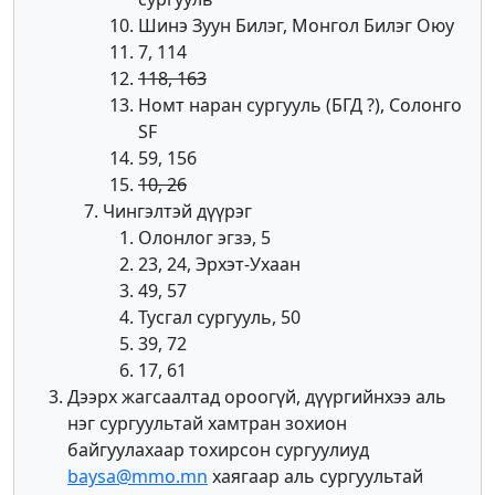
Шинэ Зуун Билэг, Монгол Билэг Оюу
7, 114
118, 163
Номт наран сургууль (БГД ?), Солонго
SF
59, 156
10, 26
Чингэлтэй дүүрэг
Олонлог эгзэ, 5
23, 24, Эрхэт-Ухаан
49, 57
Тусгал сургууль, 50
39, 72
17, 61
Дээрх жагсаалтад ороогүй, дүүргийнхээ аль
нэг сургуультай хамтран зохион
байгуулахаар тохирсон сургуулиуд
baysa@mmo.mn
хаягаар аль сургуультай