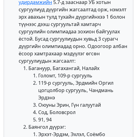
удирдамжийн
5.7-д зааснаар УБ хотын
сургуулиуд дүүргийн жагсаалтад орж, нэмэлт
эрх авахын тулд тухайн дүүргийнхээ 1 болон
түүнээс дээш сургуультай хамтарч
сургуулийн олимпиадаа зохион байгуулах
ёстой. Бусад сургуулиудын хувьд 3 сурагч
дүүргийн олимпиадад орно. Одоогоор албан
ёсоор хамтрахаар мэдүүлэг өгсөн
сургуулиудын жагсаалт:
Багануур, Багахангай, Налайх
Голомт, 109-р сургууль
119-р сургууль, Эрдмийн Оргил
цогцолбор сургууль, Чандмань
Эрдэнэ
Оюуны Эрин, Гүн галуутай
Сод, Боловсрол
91, 94
Баянгол дүүрэг:
Эрхэт-Эрдэм, Эхлэл, Соёмбо