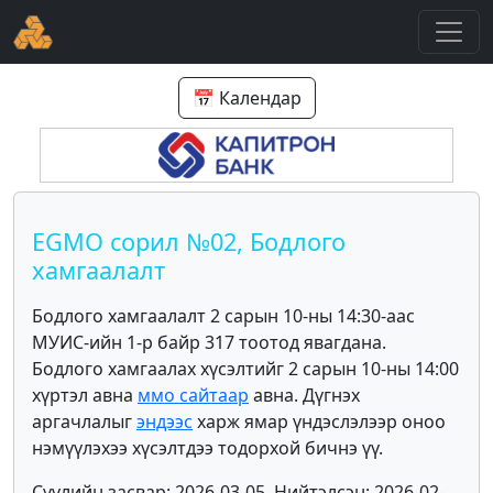
📅 Календар
EGMO сорил №02, Бодлого
хамгаалалт
Бодлого хамгаалалт 2 сарын 10-ны 14:30-аас
МУИС-ийн 1-р байр 317 тоотод явагдана.
Бодлого хамгаалах хүсэлтийг 2 сарын 10-ны 14:00
хүртэл авна
ммо сайтаар
авна. Дүгнэх
аргачлалыг
эндээс
харж ямар үндэслэлээр оноо
нэмүүлэхээ хүсэлтдээ тодорхой бичнэ үү.
Сүүлийн засвар: 2026-03-05, Нийтэлсэн: 2026-02-