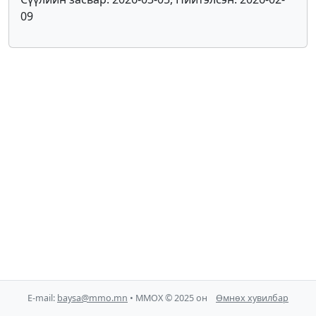
09
E-mail:
baysa@mmo.mn
• ММОХ © 2025 он
Өмнөх хувилбар