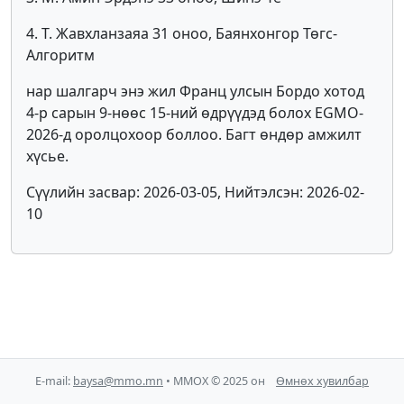
4. Т. Жавхланзаяа 31 оноо, Баянхонгор Төгс-
Алгоритм
нар шалгарч энэ жил Франц улсын Бордо хотод
4-р сарын 9-нөөс 15-ний өдрүүдэд болох EGMO-
2026-д оролцохоор боллоо. Багт өндөр амжилт
хүсье.
Сүүлийн засвар: 2026-03-05, Нийтэлсэн: 2026-02-
10
E-mail:
baysa@mmo.mn
• ММОХ © 2025 он
Өмнөх хувилбар