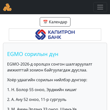
📅 Календар
EGMO сорилын дүн
EGMO-2026-д оролцох сонгон шалгаруулалт
амжилттай зохион байгуулагдаж дууслаа.
Хоёр удаагийн сорилын нийлбэр дүнгээр:
1. Н. Болор 55 оноо, Эрдмийн хишиг
2. А. Ану 52 оноо, 11-р сургууль
3. М. Амин-Эрдэнэ 33 оноо, Шинэ-Үе