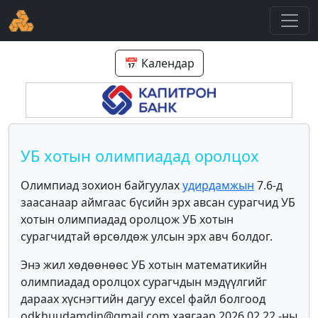
📅 Календар
УБ хотын олимпиадад оролцох
Олимпиад зохион байгуулах
удирдамжын
7.6-д
заасанаар аймгаас бүсийн эрх авсан сурагчид УБ
хотын олимпиадад оролцож УБ хотын
сурагчидтай өрсөлдөж улсын эрх авч болдог.
Энэ жил хөдөөнөөс УБ хотын математикийн
олимпиадад оролцох сурагчдын мэдүүлгийг
дараах хүснэгтийн дагуу excel файл болгоод
odkhuudamdin@gmail.com хаягаар 2026.02.22 -ны