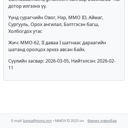
дотор илгээнэ үү.
Үүнд сурагчийн Овог, Нэр, MMO ID, Аймаг,
Сургууль, Орох ангилал, Бэлтгэсэн багш,
Холбогдох утас
Жич: ММО-62, II даваа I шатнаас дараагийн
шатанд оролцох эрхээ авсан байх.
Сүүлийн засвар: 2026-03-05, Нийтэлсэн: 2026-02-
11
E-mail:
baysa@mmo.mn
• ММОХ © 2025 он
Өмнөх хувилбар