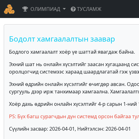
ОЛИМПИАД
ТУСЛАМЖ
Бодолт хамгаалалтын заавар
Бодлого хамгаалалт хоёр үе шаттай явагдаж байна.
Эхний шат нь онлайн хүсэлтийг заасан хугацаанд си
оролцогчид системээс хараад шаардлагатай гэж үзв
Эхний өдрийн онлайн хүсэлтийг өчигдөр авсан. Одо
сургууль дээр ирж танхимаар хамгаална. Хамгаалалт
Хоёр дахь өдрийн онлайн хүсэлтийг 4-р сарын 1-ний 
PS: Бүх багш сурагчдын дүн системд орсон байгаа ту
Сүүлийн засвар: 2026-04-01, Нийтэлсэн: 2026-04-01