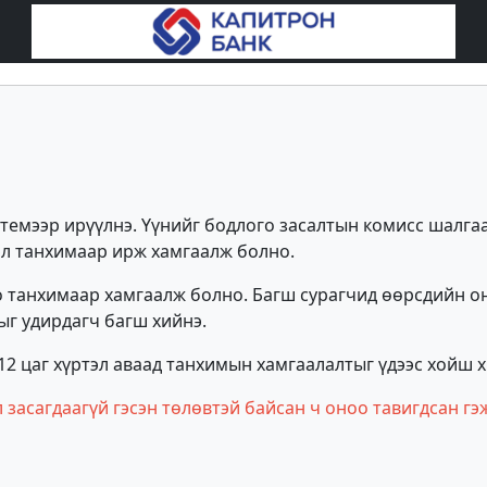
стемээр ирүүлнэ. Үүнийг бодлого засалтын комисс шалга
эл танхимаар ирж хамгаалж болно.
о танхимаар хамгаалж болно. Багш сурагчид өөрсдийн о
ыг удирдагч багш хийнэ.
12 цаг хүртэл аваад танхимын хамгаалалтыг үдээс хойш х
л засагдаагүй гэсэн төлөвтэй байсан ч оноо тавигдсан гэ