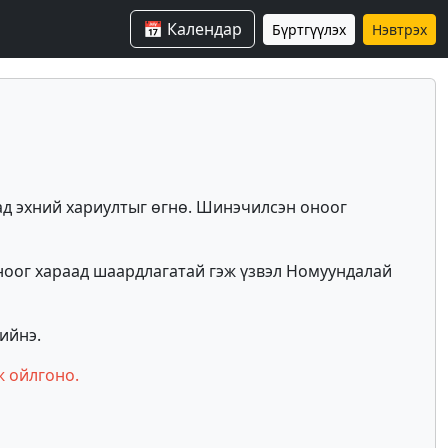
📅 Календар
Бүртгүүлэх
Нэвтрэх
ад эхний хариултыг өгнө. Шинэчилсэн оноог
ноог хараад шаардлагатай гэж үзвэл Номуундалай
ийнэ.
ж ойлгоно.